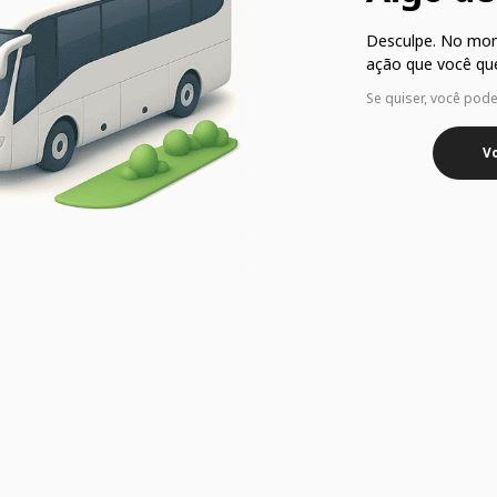
Desculpe. No mo
ação que você que
Se quiser, você pod
Vo