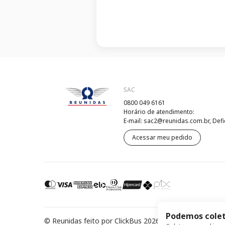
SAC
0800 049 6161
Horário de atendimento:
E-mail: sac2@reunidas.com.br, Defi
Acessar meu pedido
Podemos colet
© Reunidas feito por ClickBus 2026
Política de Privac