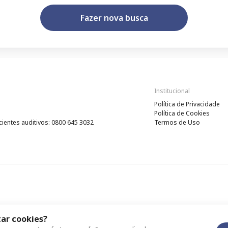
Fazer nova busca
Institucional
Política de Privacidade
Política de Cookies
cientes auditivos: 0800 645 3032
Termos de Uso
ar cookies?
idade
Política de Cookies
Termos de Uso