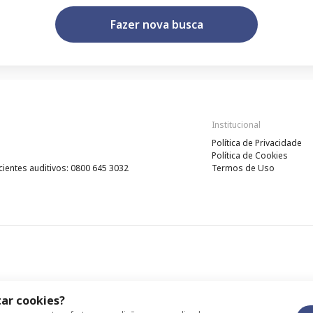
Fazer nova busca
Institucional
Política de Privacidade
Política de Cookies
cientes auditivos: 0800 645 3032
Termos de Uso
ar cookies?
idade
Política de Cookies
Termos de Uso