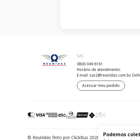
SAC
0800 049 6161
Horário de atendimento:
E-mail: sac2@reunidas.com.br, Defi
Acessar meu pedido
Podemos colet
© Reunidas feito por ClickBus 2026
Política de Privac